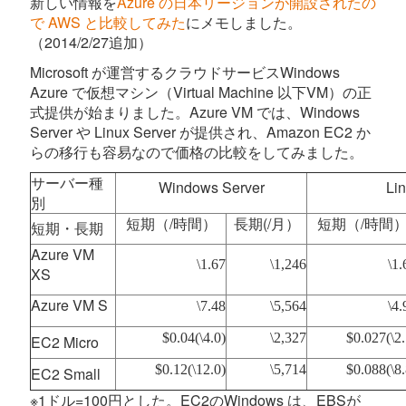
新しい情報を
Azure の日本リージョンが開設されたの
で AWS と比較してみた
にメモしました。
（2014/2/27追加）
Microsoft が運営するクラウドサービスWindows
Azure で仮想マシン（Virtual Machine 以下VM）の正
式提供が始まりました。Azure VM では、Windows
Server や Linux Server が提供され、Amazon EC2 か
らの移行も容易なので価格の比較をしてみました。
サーバー種
Windows Server
Li
別
短期（/時間）
長期(/月）
短期（/時間
短期・長期
Azure VM
\1.67
\1,246
\1.
XS
Azure VM S
\7.48
\5,564
\4.
$0.04(\4.0)
\2,327
$0.027(\2.
EC2 Micro
$0.12(\12.0)
\5,714
$0.088(\8.
EC2 Small
※1ドル=100円とした。EC2のWindows は、EBSが