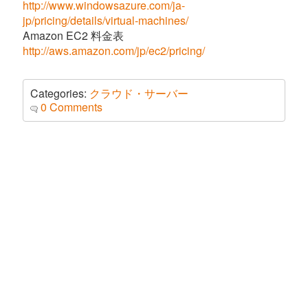
http://www.windowsazure.com/ja-
jp/pricing/details/virtual-machines/
Amazon EC2 料金表
http://aws.amazon.com/jp/ec2/pricing/
Categories:
クラウド・サーバー
0 Comments