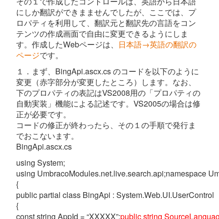
その１で作成したコントロールは、英語から日本語
にしか翻訳ができまませんでしたが、ここでは、プ
ロパティを利用して、翻訳元と翻訳先の言語をコン
テンツの作成画面で自由に変更できるようにしま
す。作成したWebページは、
日本語→英語の翻訳の
ページ
です。
１．まず、BingApi.ascx.cs のコードを以下のように
変更（赤字部分が変更したところ）します。なお、
下のプロパティの表記はVS2008用の「プロパティの
自動実装」機能による記述です。VS2005の場合は修
正が必要です。
コードの修正が終わったら、その１の手順で発行ま
でおこないます。
BingApi.ascx.cs
using System;
using UmbracoModules.net.live.search.api;namespace 
{
public partial class BingApi : System.Web.UI.UserControl
{
const string AppId = “XXXXX”;
public string SourceLanguage 