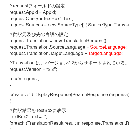
// requestフィールドの設定
request.AppId = AppId;
request.Query = TextBox1.Text;
request.Sources = new SourceType[] { SourceType.Translat
// 翻訳元及び先の言語の設定
request.Translation = new TranslationRequest();
request.Translation.SourceLanguage =
SourceLanguage
;
request.Translation.TargetLanguage =
TargetLanguage
;
//Translation は、バージョン2.2からサポートされている
request.Version = “2.2″;
return request;
}
private void DisplayResponse(SearchResponse response
{
// 翻訳結果をTextBoxに表示
TextBox2.Text = “”;
foreach (TranslationResult result in response.Translation.R