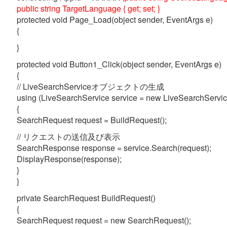
public string TargetLanguage { get; set; }
protected void Page_Load(object sender, EventArgs e)
{
}
protected void Button1_Click(object sender, EventArgs e)
{
// LiveSearchServiceオブジェクトの生成
using (LiveSearchService service = new LiveSearchServic
{
SearchRequest request = BuildRequest();
// リクエストの送信及び表示
SearchResponse response = service.Search(request);
DisplayResponse(response);
}
}
private SearchRequest BuildRequest()
{
SearchRequest request = new SearchRequest();