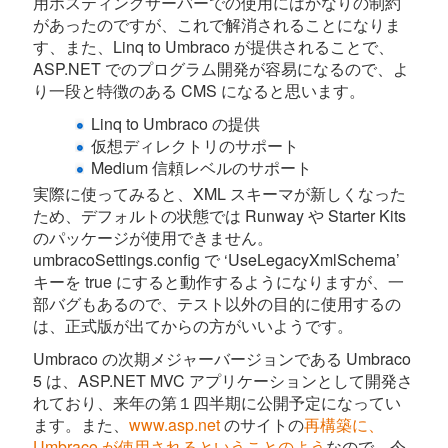
用ホスティングサーバーでの使用にはかなりの制約
があったのですが、これで解消されることになりま
す、また、Linq to Umbraco が提供されることで、
ASP.NET でのプログラム開発が容易になるので、よ
り一段と特徴のある CMS になると思います。
Linq to Umbraco の提供
仮想ディレクトリのサポート
Medium 信頼レベルのサポート
実際に使ってみると、XML スキーマが新しくなった
ため、デフォルトの状態では Runway や Starter Kits
のパッケージが使用できません。
umbracoSettings.config で ‘UseLegacyXmlSchema’
キーを true にすると動作するようになりますが、一
部バグもあるので、テスト以外の目的に使用するの
は、正式版が出てからの方がいいようです。
Umbraco の次期メジャーバージョンである Umbraco
5 は、ASP.NET MVC アプリケーションとして開発さ
れており、来年の第１四半期に公開予定になってい
ます。また、
www.asp.net
のサイトの
再構築に、
Umbraco が使用されるということのよう
なので、今