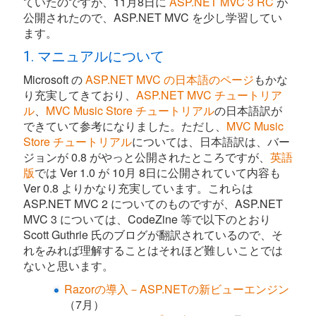
ていたのですが、11月8日に
ASP.NET MVC 3 RC
が
公開されたので、ASP.NET MVC を少し学習してい
ます。
1. マニュアルについて
Microsoft の
ASP.NET MVC の日本語のページ
もかな
り充実してきており、
ASP.NET MVC チュートリア
ル
、
MVC Music Store チュートリアル
の日本語訳が
できていて参考になりました。ただし、
MVC Music
Store チュートリアル
については、日本語訳は、バー
ジョンが 0.8 がやっと公開されたところですが、
英語
版
では Ver 1.0 が 10月 8日に公開されていて内容も
Ver 0.8 よりかなり充実しています。これらは
ASP.NET MVC 2 についてのものですが、ASP.NET
MVC 3 については、CodeZine 等で以下のとおり
Scott Guthrie 氏のブログが翻訳されているので、そ
れをみれば理解することはそれほど難しいことでは
ないと思います。
Razorの導入－ASP.NETの新ビューエンジン
（7月）