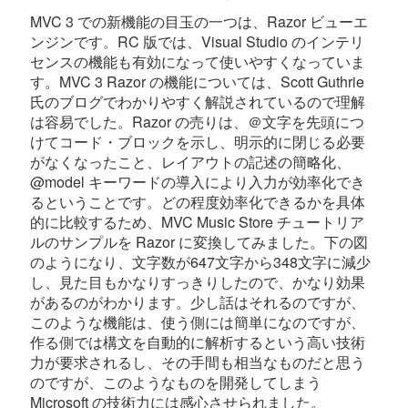
MVC 3 での新機能の目玉の一つは、Razor ビューエ
ンジンです。RC 版では、Visual Studio のインテリ
センスの機能も有効になって使いやすくなっていま
す。MVC 3 Razor の機能については、Scott Guthrie
氏のブログでわかりやすく解説されているので理解
は容易でした。Razor の売りは、＠文字を先頭につ
けてコード・ブロックを示し、明示的に閉じる必要
がなくなったこと、レイアウトの記述の簡略化、
@model キーワードの導入により入力が効率化でき
るということです。どの程度効率化できるかを具体
的に比較するため、MVC Music Store チュートリア
ルのサンプルを Razor に変換してみました。下の図
のようになり、文字数が647文字から348文字に減少
し、見た目もかなりすっきりしたので、かなり効果
があるのがわかります。少し話はそれるのですが、
このような機能は、使う側には簡単になのですが、
作る側では構文を自動的に解析するという高い技術
力が要求されるし、その手間も相当なものだと思う
のですが、このようなものを開発してしまう
Microsoft の技術力には感心させられました。