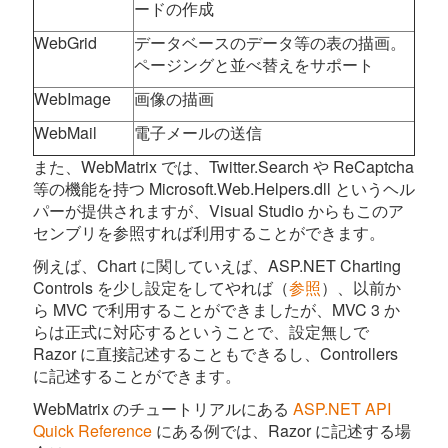
ードの作成
WebGrid
データベースのデータ等の表の描画。
ページングと並べ替えをサポート
WebImage
画像の描画
WebMail
電子メールの送信
また、WebMatrix では、Twitter.Search や ReCaptcha
等の機能を持つ Microsoft.Web.Helpers.dll というヘル
パーが提供されますが、Visual Studio からもこのア
センブリを参照すれば利用することができます。
例えば、Chart に関していえば、ASP.NET Charting
Controls を少し設定をしてやれば（
参照
）、以前か
ら MVC で利用することができましたが、MVC 3 か
らは正式に対応するということで、設定無しで
Razor に直接記述することもできるし、Controllers
に記述することができます。
WebMatrix のチュートリアルにある
ASP.NET API
Quick Reference
にある例では、Razor に記述する場