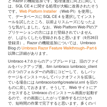
と Razor の機能追加です。処理速度に向上に関して
は、SQL CE 4 に関する処理が大幅に改善されたそう
です。
Web Platform Installer
（Web PI）を使用し
て、データベースに SQL CE 4 を選択してインスト
ールを試したところ、以前よりスムーズになったよ
うな気がしました。なお、Web Platform Web PIのア
プリケーションの方にはまだ登録されていません
が、しばらくしたら登録されると思います（9月26日
登録済）。Razor の機能追加については、Umbraco
Blog の
Umbraco Razor Feature Walkthrough–Part 6
以降に詳細があります。
Umbraco 4.7.0 からのアップグレードは、旧のファイ
ルをバックアップ後、/bin /umbraco /umbraco_client
の３つのフォルダーの内容にコピーして、もしパッ
ケージをインストールしてバックオフィスを拡張し
ている場合には /umbraco/config/create/ui.xml を旧の
ものに戻しておきます。そうして、Web サイトにア
クセスすると Umbraco のインストール画面が起動す
るので、その画面にしたがって操作するだけなの
で、短時間の作業で完了すると思います。多くのバ