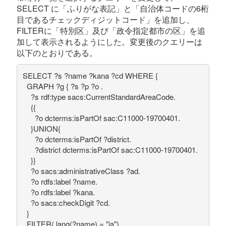
SELECT に「ふりがな表記」と「自治体コードの6桁
目であるチェックディジットコード」を追加し、
FILTERに「特別区」及び「政令指定都市の区」を追
加して表示されるようにした。変更後のクエリーは
以下のとおりである。
SELECT ?s ?name ?kana ?cd WHERE { 

  GRAPH ?g { ?s ?p ?o .

    ?s rdf:type sacs:CurrentStandardAreaCode.

    {{

      ?o dcterms:isPartOf sac:C11000-19700401.

    }UNION{

      ?o dcterms:isPartOf ?district.

      ?district dcterms:isPartOf sac:C11000-19700401.

    }}

    ?o sacs:administrativeClass ?ad.

    ?o rdfs:label ?name.

    ?o rdfs:label ?kana.

    ?o sacs:checkDigit ?cd.

  }

  FILTER( lang(?name) = "ja")