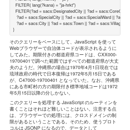
  FILTER( lang(?kana) = "ja-hrkt")

  FILTER(?ad = sacs:DesignatedCity || ?ad = sacs:CoreCity ||

   ?ad = sacs:SpecialCity || ?ad = sacs:SpecialWard || ?ad = s
   ?ad = sacs:City || ?ad = sacs:Town || ?ad = sacs:Village)

}
そのクエリーをベースにして、JavaScript を使って
Webブラウザーで自治体コードが表示されるように
してみた。期限付きの都道府県コードは、CXX000-
19700401で調べた範囲ではすべての都道府県が大丈
夫のようだ。沖縄県の場合は1970年4月1日現在では
琉球政府の時代で日本復帰は1972年5月15日である
が、C47000-19700401 となっていた。なお、沖縄県
にある市町村の方の期限付き標準地域コードは1972
年5月15日以降の分しかない。
このクエリーを処理する JavaScript のルーティンを
書くことはそれほど難しいことはない。注意する点
は、ブラウザーでの処理には、クロスドメインの制
限があるということである。そのため、使うプロト
コルは JSONP になるので、データとして