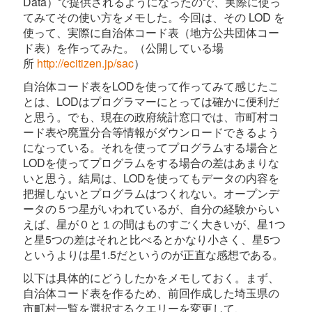
Data）で提供されるようになったので、実際に使っ
てみてその使い方をメモした。今回は、その LOD を
使って、実際に自治体コード表（地方公共団体コー
ド表）を作ってみた。（公開している場
所
http://ecitizen.jp/sac
）
自治体コード表をLODを使って作ってみて感じたこ
とは、LODはプログラマーにとっては確かに便利だ
と思う。でも、現在の政府統計窓口では、市町村コ
ード表や廃置分合等情報がダウンロードできるよう
になっている。それを使ってプログラムする場合と
LODを使ってプログラムをする場合の差はあまりな
いと思う。結局は、LODを使ってもデータの内容を
把握しないとプログラムはつくれない。オープンデ
ータの５つ星がいわれているが、自分の経験からい
えば、星が０と１の間はものすごく大きいが、星1つ
と星5つの差はそれと比べるとかなり小さく、星5つ
というよりは星1.5だというのが正直な感想である。
以下は具体的にどうしたかをメモしておく。まず、
自治体コード表を作るため、前回作成した埼玉県の
市町村一覧を選択するクエリーを変更して、