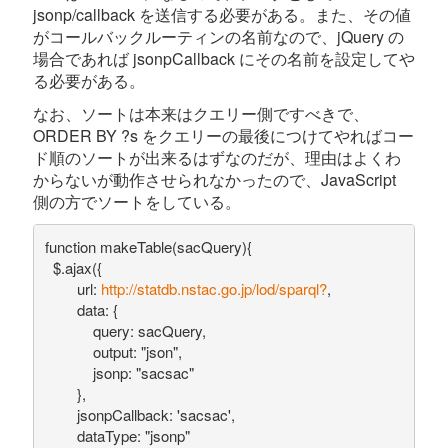
jsonp/callback を送信する必要がある。また、その値
がコールバックルーティンの名前なので、jQuery の
場合であれば jsonpCallback にその名前を設定してや
る必要がある。
なお、ソートは本来はクエリー側ですべきで、
ORDER BY ?s をクエリーの最後につけてやればコー
ド順のソートが出来るはずなのだが、理由はよくわ
からないが動作させられなかったので、JavaScript
側の方でソートをしている。
function makeTable(sacQuery){

  $.ajax({  
        url: 
http://statdb.nstac.go.jp/lod/sparql?
,
        data: {
            query: sacQuery,
            output: "json",
            jsonp: "sacsac"
        },  
        jsonpCallback: 'sacsac',
        dataType: "jsonp"  