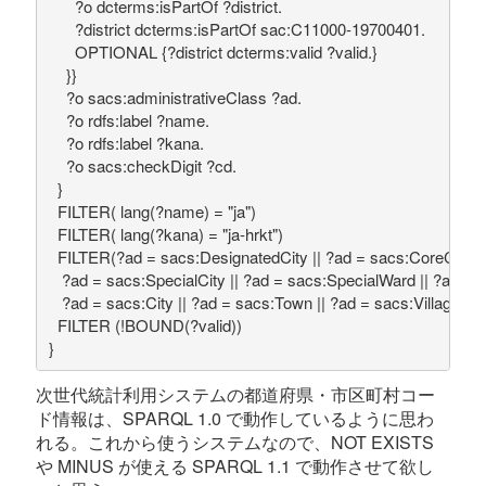
      ?o dcterms:isPartOf ?district.

      ?district dcterms:isPartOf sac:C11000-19700401.

      OPTIONAL {?district dcterms:valid ?valid.}

    }}

    ?o sacs:administrativeClass ?ad.

    ?o rdfs:label ?name.
    ?o rdfs:label ?kana.

    ?o sacs:checkDigit ?cd.
  }
  FILTER( lang(?name) = "ja")
  FILTER( lang(?kana) = "ja-hrkt")

  FILTER(?ad = sacs:DesignatedCity || ?ad = sacs:CoreCity ||

   ?ad = sacs:SpecialCity || ?ad = sacs:SpecialWard || ?ad = s
   ?ad = sacs:City || ?ad = sacs:Town || ?ad = sacs:Village)
  FILTER (!BOUND(?valid))
}
次世代統計利用システムの都道府県・市区町村コー
ド情報は、SPARQL 1.0 で動作しているように思わ
れる。これから使うシステムなので、NOT EXISTS
や MINUS が使える SPARQL 1.1 で動作させて欲し