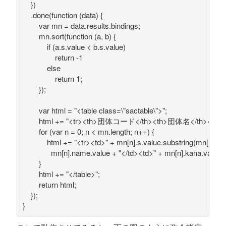
    })
    .done(function (data) {  
        var mn = data.results.bindings;
        mn.sort(function (a, b) {  
            if (a.s.value < b.s.value)
                return -1  
            else
                return 1;  
        var html = "<table class=\"sactable\">";  
        html += "<tr><th>団体コード</th><th>団体名</th><th>
        for (var n = 0; n < mn.length; n++) {  
            html += "<tr><td>" + mn[n].s.value.substring(mn[n].s
              mn[n].name.value + "</td><td>" + mn[n].kana.value +
        }  
        html += "</table>";
        return html;
    });  
} 