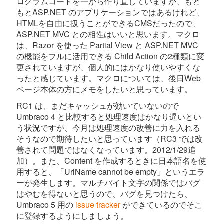
ログラムコードを一から作り直していますが、もと
もとASP.NET のアプリケーションではあるけれど、
HTMLを自由に扱うことができるCMSだったので、
ASP.NET MVC との相性はいいと思います。マクロ
は、Razor を使った Partial View と ASP.NET MVC
の機能をフルに活用できる Child Action の2種類に変
更されていますが、個人的にはかなり使いやすくな
ったと感じています。マクロについては、後日Web
ページ本体の方にメモをしたいと思っています。
RC1 は、まだキャッシュが効いていないので
Umbraco 4 と比較すると処理速度はかなり遅いとい
う状況ですが、今月は処理速度の改善に力を入れる
そうなので期待したいと思っています（RC3 では改
善されて問題ではなくなっています。2012/1/29追
加）。また、Content を作成するときに日本語名を使
用すると、「UrlName cannot be empty」というエラ
ーが発生します。マルチバイト文字の関係ではバグ
はやむを得ないと思うので、バグを見つけたら、
Umbraco 5 用の
issue tracker
ができているのでそこ
に登録するようにしましょう。