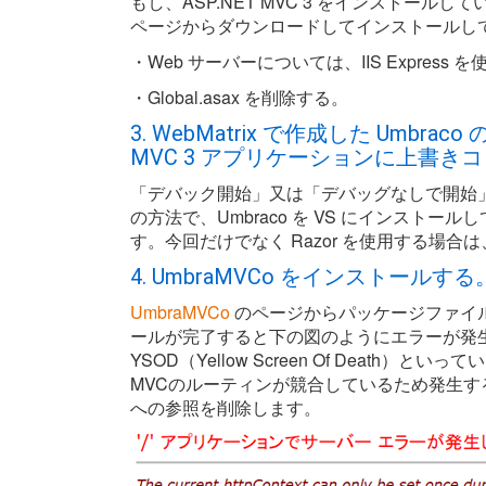
もし、ASP.NET MVC 3 をインストールし
ページからダウンロードしてインストールし
・Web サーバーについては、IIS Express
・Global.asax を削除する。
3. WebMatrix で作成した Umbra
MVC 3 アプリケーションに上書き
「デバック開始」又は「デバッグなしで開始」で
の方法で、Umbraco を VS にインストール
す。今回だけでなく Razor を使用する場
4. UmbraMVCo をインストールする
UmbraMVCo
のページからパッケージファイ
ールが完了すると下の図のようにエラーが発生しま
YSOD（Yellow Screen Of Death）
MVCのルーティンが競合しているため発生するようで、We
への参照を削除します。