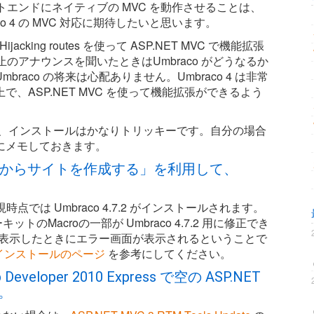
ロントエンドにネイティブの MVC を動作させることは、
 4 の MVC 対応に期待したいと思います。
cking routes を使って ASP.NET MVC で機能拡張
中止のアナウンスを聞いたときはUmbraco がどうなるか
aco の将来は心配ありません。Umbraco 4 は非常
、ASP.NET MVC を使って機能拡張ができるよう
なので、インストールはかなりトリッキーです。自分の場合
下にメモしておきます。
ギャラリーからサイトを作成する」を利用して、
現時点では Umbraco 4.7.2 がインストールされます。
キットのMacroの一部が Umbraco 4.7.2 用に修正でき
を表示したときにエラー画面が表示されるということで
分間インストールのページ
を参考にしてください。
Web Developer 2010 Express で空の ASP.NET
。