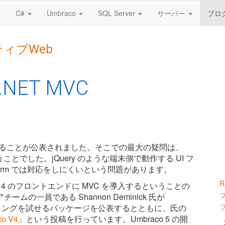
C#
Umbraco
SQL Server
サーバー
ブロ
ティブWeb
P.NET MVC
発が中止することが公表されました。そこでの最大の疑問は、
うことでした。jQuery のような端末側で動作する UI フ
orm では対応をしにくいという問題があります。
co 4 のフロントエンドに MVC を導入するということの
一員である Shannon Deminick 氏が
ティングを試せるパッケージを公表するとともに、氏の
co V4
」という投稿を行っています。Umbraco 5 の開