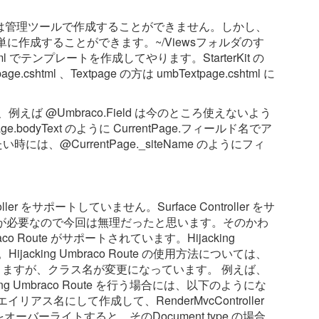
いては管理ツールで作成することができません。しかし、
単に作成することができます。~/Viewsフォルダのす
tml でテンプレートを作成してやります。StarterKit の
shtml 、Textpage の方は umbTextpage.cshtml に
、例えば @Umbraco.Field は今のところ使えないよう
bodyText のように CurrentPage.フィールド名でア
には、@CurrentPage._siteName のようにフィ
ller をサポートしていません。Surface Controller をサ
の修正が必要なので今回は無理だったと思います。そのかわ
co Route がサポートされています。Hijacking
ijacking Umbraco Route の使用方法については、
ますが、クラス名が変更になっています。 例えば、
jacking Umbraco Route を行う場合には、以下のようにな
エイリアス名にして作成して、RenderMvcController
x をオーバーライトすると、そのDocument type の場合