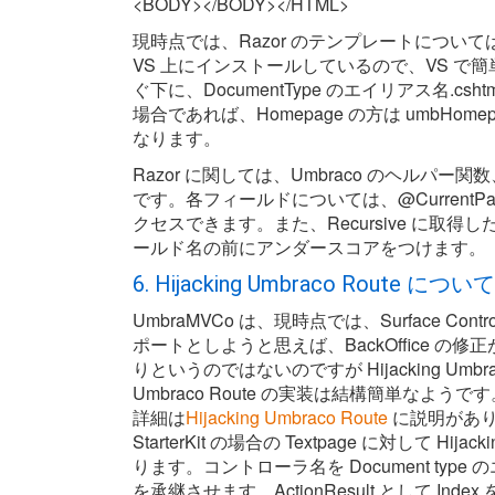
<BODY></BODY></HTML>
現時点では、Razor のテンプレートにつ
VS 上にインストールしているので、VS で簡
ぐ下に、DocumentType のエイリアス名.csh
場合であれば、Homepage の方は umbHomepage.c
なります。
Razor に関しては、Umbraco のヘルパー関数
です。各フィールドについては、@CurrentPage.
クセスできます。また、Recursive に取得したい時
ールド名の前にアンダースコアをつけます。
6. Hijacking Umbraco Route について
UmbraMVCo は、現時点では、Surface Contro
ポートとしようと思えば、BackOffice 
りというのではないのですが Hijacking Umbra
Umbraco Route の実装は結構簡単なようです。H
詳細は
Hijacking Umbraco Route
に説明があり
StarterKit の場合の Textpage に対して Hi
ります。コントローラ名を Document type の
を承継させます。ActionResult として Inde