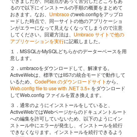
できましたが、問題点があって苦労したところもあ
るので以下にインストールの手順の概要をまとめて
おきます。なお、
Umbraco
のweb.configをアップロ
ードした時点で、同一サイトの他のアプリケーショ
ンがエラーになって見えなくなってしまうので注意
してください。回避方法は、
Umbraco サイトで他の
アプリケーションを実行
に記載しました。
１．MSSQLかMySQLどちらかのデーターベースを用
意します。
２．umbracoをダウンロードして、解凍する。
ActiveWebは、標準ではIIS7の統合モードで動作して
いるため、
CodePlex のダウンロードサイト
から、
Web.config file to use with .NET 3.5+
をダウンロード
してWeb.config ファイルを置き換えます。
３．通常のようにインストールをしていると、
ActiveWebではWebページからのドキュメントルート
への編集を許可していないため、以下のようにイン
ストール中にエラーが発生し、インストールを続行
できなくなります。インストールを続行できるよう