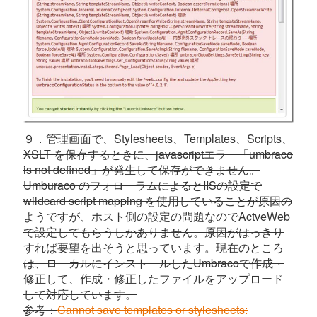
９．管理画面で、Stylesheets、Templates、Scripts、
XSLT を保存するときに、javascriptエラー「umbraco
is not defined」が発生して保存ができません。
Umburaco のフォローラムによるとIISの設定で
wildcard script mapping を使用していることが原因の
ようですが、ホスト側の設定の問題なのでActveWeb
で設定してもらうしかありません。原因がはっきり
すれば要望を出そうと思っています。現在のところ
は、ローカルにインストールしたUmbracoで作成・
修正して、作成・修正したファイルをアップロード
して対応しています。
参考：
Cannot save templates or stylesheets: