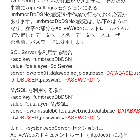
Web.configファイルの修正ができません。そのため
事前に<appSettings>セクションにある
umbracoDbDSNの設定を手作業で行っておく必要が
あります。umbracoDbDSNの設定は、以下のように
なり、赤字の部分をActiveWebのコントロールパネル
で設定したデータベース名、データベースユーザー
の名前、パスワードに変更します。
SQL Server を利用する場合
<add key=”umbracoDbDSN”
value=”datalayer=SqlServer;
server=dwprdb01.dataweb.ne.jp;database=
DATABASE
;us
id=
DBUSER
;password=
PASSWORD
” />
MySQL を利用する場合
<add key=”umbracoDbDSN”
value=”datalayer=MySQL;
server=dwpmysqldb01.dataweb.ne.jp;database=
DATABA
id=
DBUSER
;password=
PASSWORD
” />
また、<system.webServer>セクションに、
ActiveWebのドキュメントルート（httpdocs）にある