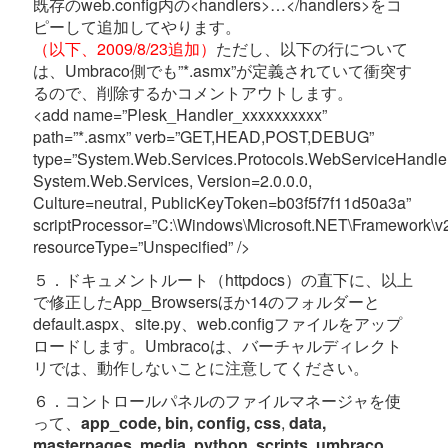
既存のweb.config内の<handlers>…</handlers>をコ
ピーして追加してやります。
（以下、2009/8/23追加）
ただし、以下の行について
は、Umbraco側でも”*.asmx”が定義されていて衝突す
るので、削除するかコメントアウトします。
<add name=”Plesk_Handler_xxxxxxxxxx”
path=”*.asmx” verb=”GET,HEAD,POST,DEBUG”
type=”System.Web.Services.Protocols.WebServiceHandler
System.Web.Services, Version=2.0.0.0,
Culture=neutral, PublicKeyToken=b03f5f7f11d50a3a”
scriptProcessor=”C:\Windows\Microsoft.NET\Framework\v2.
resourceType=”Unspecified” />
５．ドキュメントルート（httpdocs）の直下に、以上
で修正したApp_Browsersほか14のフォルダーと
default.aspx、site.py、web.configファイルをアップ
ロードします。Umbracoは、バーチャルディレクト
リでは、動作しないことに注意してください。
６．コントロールパネルのファイルマネージャを使
って、
app_code, bin,
config,
css
,
data,
masterpages,
media, python, scripts,
umbraco,