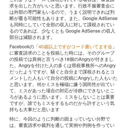
求を出した方がいいと思います。行政不服審査会に
は外部の専門家もいるので、うまく説明できれば判
断が覆る可能性もあります。また、Google AdSense
も同時にしていて全部の収入に対して課税されてい
るのであれば、少なくとも Google AdSense の収入
部分は減額されます。
Facebookの「
40歳以上ですがコード書いてます会
」
に審査請求のことを投稿した時には、そのグループ
の投稿では異例と言うべき18個のAngryが付きまし
た。Angryを付けた人の多くは県税事務所へのAngry
だったようですが、騒ぐと自分まで課税されるとコ
メントした人もいて自分の投稿にAngryした人もいた
と思います。何かミスを極端に嫌う国民性が出てい
て、ミスがあった場合の対応が冷静にできないとこ
ろがあるように思います。ミスをしないことは重要
ですが、誰でもミスをするものだから許すという気
持ちも大事だと思います
特に、今回のように判断の固まっていない分野で
は、審査請求や裁判を通して実例や判例を作ってい