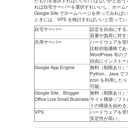
たものを選択すればいいのではないかと思っ
れば自宅サーバーを選択すれいいし、ホーム
Google Site でホームページを作って
ときには、VPS を検討すればいいと思って
自宅サーバー
設定を自由にする
容量や負荷に対す
共用サーバー
ハードウェアを管
比較的低価格であ
WordPress 
自由にインストー
Google App Engine
無料（制限あり）
Python、Java
cron を利用し
可能。
Google Site、Blogger
無料（制限あり）
Office Live Small Business
サイト構築ソフト
トの構築を始める
VPS
ハードウェアを管
安定性が高い。