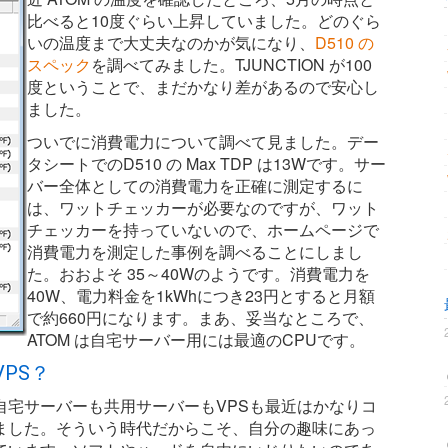
比べると10度ぐらい上昇していました。どのぐら
いの温度まで大丈夫なのかが気になり、
D510 の
スペック
を調べてみました。TJUNCTION が100
度ということで、まだかなり差があるので安心し
ました。
ついでに消費電力について調べて見ました。デー
タシートでのD510 の Max TDP は13Wです。サー
バー全体としての消費電力を正確に測定するに
は、ワットチェッカーが必要なのですが、ワット
チェッカーを持っていないので、ホームページで
消費電力を測定した事例を調べることにしまし
た。おおよそ 35～40Wのようです。消費電力を
40W、電力料金を1kWhにつき23円とすると月額
で約660円になります。まあ、妥当なところで、
ATOM は自宅サーバー用には最適のCPUです。
PS？
自宅サーバーも共用サーバーもVPSも最近はかなりコ
ました。そういう時代だからこそ、自分の趣味にあっ