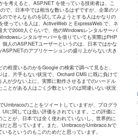
かを考えると、ASP.NET を使っている技術者は、こ
るので、日本中では相当な数いるはずですが、企業のソ
るのでそんなものを試してみようとする人はかなりの
ている人は、ActiveWeb と ExpressWeb で、ネ
で2000人ぐらいで、他のWindowsレンタルサーバ
ndowsレンタルサーバーを借りていても実際はPHP
個人のASP.NETユーザーというのは、日本ではかな
ASP.NETのアプリケーションの盛り上がらない大き
どの程度いるのかをGoogle の検索で調べて見ると、
は、片手もない状況で、Orchard CMS に既に負けて
う人が少ない上に、実際に動作させるまでのハードル
使ったことがある人はごく少数というのは間違いない状況
でUmbracoのことをツイートしていますが、プログラ
、UIに関しては低い評価をされています。この評価に
のことが、日本では全く使われていないし、世界的に
っています。また、UmbracoがUmbraco.tvで
ているというのもこのためだと思っています。