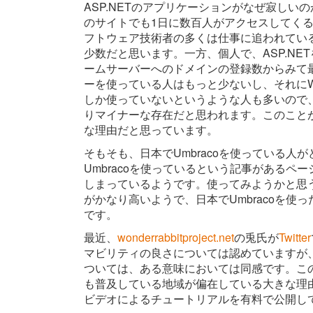
ASP.NETのアプリケーションがなぜ寂しいの
のサイトでも1日に数百人がアクセスしてく
フトウェア技術者の多くは仕事に追われてい
少数だと思います。一方、個人で、ASP.NETを使っ
ームサーバーへのドメインの登録数からみて最大
ーを使っている人はもっと少ないし、それにWi
しか使っていないというような人も多いので、
りマイナーな存在だと思われます。このことが
な理由だと思っています。
そもそも、日本でUmbracoを使っている人が
Umbracoを使っているという記事があるページ
しまっているようです。使ってみようかと思
がかなり高いようで、日本でUmbracoを
です。
最近、
wonderrabbitproject.net
の兎氏が
Twitter
マビリティの良さについては認めていますが
ついては、ある意味においては同感です。こ
も普及している地域が偏在している大きな理由だと思
ビデオによるチュートリアルを有料で公開し