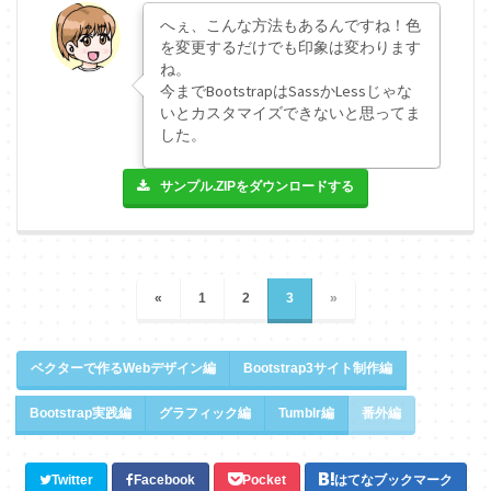
へぇ、こんな方法もあるんですね！色
を変更するだけでも印象は変わります
ね。
今までBootstrapはSassかLessじゃな
いとカスタマイズできないと思ってま
した。
サンプル.ZIPをダウンロードする
«
1
2
3
»
ベクターで作るWebデザイン編
Bootstrap3サイト制作編
Bootstrap実践編
グラフィック編
Tumblr編
番外編
Twitter
Facebook
Pocket
はてなブックマーク